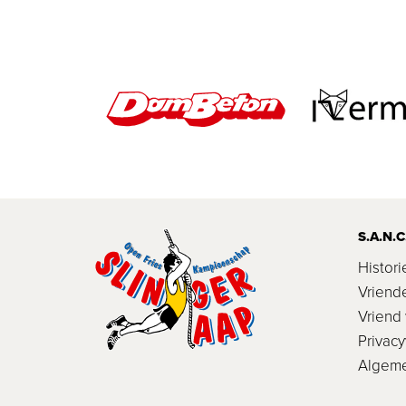
S.A.N.C
Histori
Vriend
Vriend
Privacy
Algem